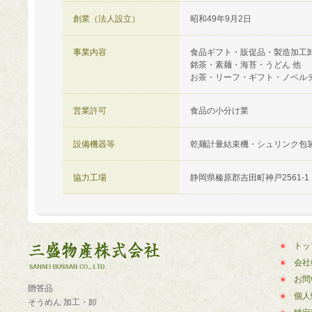
創業（法人設立）
昭和49年9月2日
事業内容
食品ギフト・販促品・製造加工
銘茶・素麺・海苔・うどん 他
お茶・リーフ・ギフト・ノベル
営業許可
食品の小分け業
設備機器等
乾麺計量結束機・シュリンク包
協力工場
静岡県榛原郡吉田町神戸2561-1
トッ
会社
お問
贈答品
個人
そうめん 加工・卸