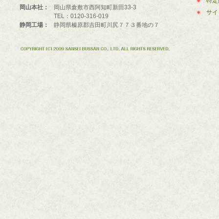
特定
岡山本社：
岡山県倉敷市西阿知町新田33-3
サイ
TEL：0120-316-019
静岡工場：
静岡県榛原郡吉田町川尻７７３番地の７